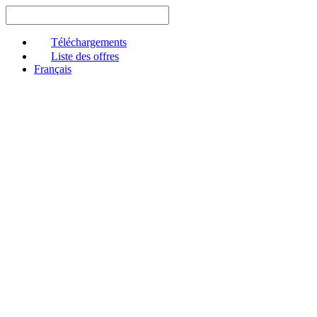
Aller
au
contenu
Téléchargements
Liste des offres
Français