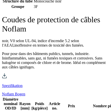
Structure du tube
Monocouche noir
Groupe
3F
Coudes de protection de câbles
Noflam
noir, V0 selon UL-94, indice d'incendie 5.2 selon
l'AEAI,inoffensive en termes de toxicité des fumées.
Pour pose dans des bâtiments publics, tunnels, industrie.
Ininflammables, sans gaz, ni fumées toxiques et corrosives. Sans
halogène ni composés de chlore et de brome. Idéal en complément
aux câbles ignifuges.
Spezifikation
Noflam Bogen
Diamètre
nominal
Rayon
Poids
Article
Prix
Nombre pi
OD/ID
[mm]
[kg/pièce]
no.