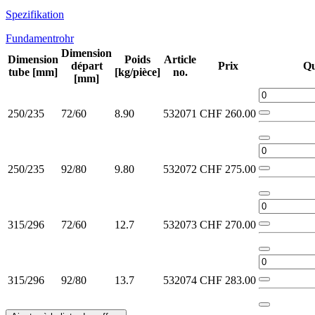
Spezifikation
Fundamentrohr
Dimension
Dimension
Poids
Article
départ
Prix
Qu
tube [mm]
[kg/pièce]
no.
[mm]
250/235
72/60
8.90
532071
CHF
260.00
250/235
92/80
9.80
532072
CHF
275.00
315/296
72/60
12.7
532073
CHF
270.00
315/296
92/80
13.7
532074
CHF
283.00