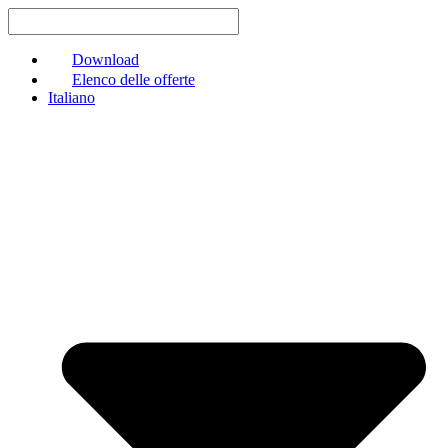
Vai
al
contenuto
Download
Elenco delle offerte
Italiano