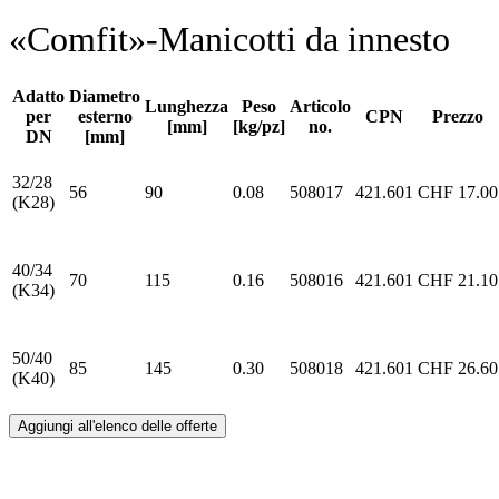
«Comfit»-Manicotti da innesto
Adatto
Diametro
Lunghezza
Peso
Articolo
per
esterno
CPN
Prezzo
[mm]
[kg/pz]
no.
DN
[mm]
32/28
56
90
0.08
508017
421.601
CHF
17.00
(K28)
40/34
70
115
0.16
508016
421.601
CHF
21.10
(K34)
50/40
85
145
0.30
508018
421.601
CHF
26.60
(K40)
Aggiungi all'elenco delle offerte